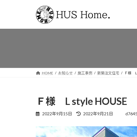
コ
ナ
ン
ビ
テ
ゲ
ン
ー
ツ
シ
へ
ョ
ス
ン
キ
に
ッ
移
プ
動
HOME
お知らせ
施工事例
新築注文住宅
Ｆ様 L 
Ｆ様 L style HOUSE
最
2022年9月15日
2022年9月21日
d764
終
更
新