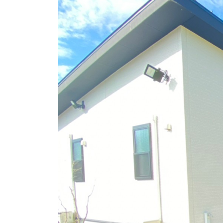
日
時
: